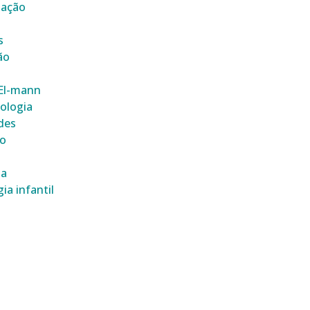
tação
s
ão
 El-mann
ologia
des
ão
ia
ia infantil