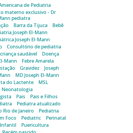
mericana de Pediatria
o materno exclusivo - Dr
Mann pediatra
ção
Barra da Tijuca
Bebê
diatria Joseph El-Mann
diátrica Joseph El-Mann
o
Consultório de pediatria
criança saudável
Doença
El-Mann
Febre Amarela
stação
Gravidez
Joseph
-Mann
MD Joseph El-Mann
ta do Lactente
MSL
Neonatologia
gista
Pais
Pais e Filhos
iatra
Pediatra atualizado
o Rio de Janeiro
Pediatria
em Foco
Pediatric
Perinatal
Infantil
Puericultura
Recém nascido