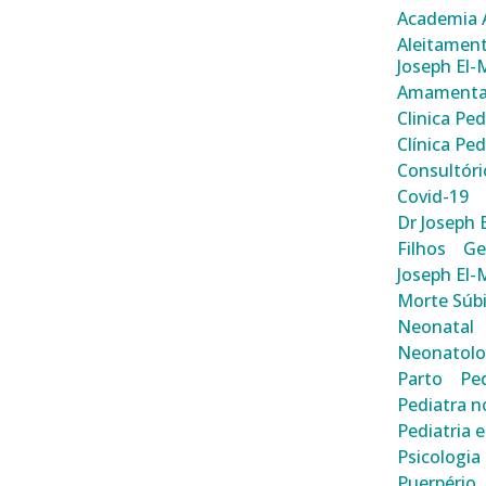
Academia A
Aleitament
Joseph El-
Amamenta
Clinica Pe
Clínica Pe
Consultóri
Covid-19
Dr Joseph 
Filhos
Ge
Joseph El
Morte Súbi
Neonatal
Neonatolo
Parto
Ped
Pediatra n
Pediatria 
Psicologia 
Puerpério