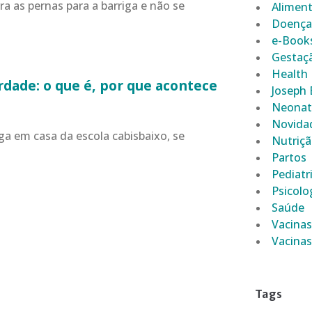
a as pernas para a barriga e não se
Alimen
Doença
e-Book
Gestaç
Health
dade: o que é, por que acontece
Joseph
r
Neonat
Novida
ga em casa da escola cabisbaixo, se
Nutriç
Partos
Pediatr
Psicolog
Saúde
Vacinas
Vacinas
Tags